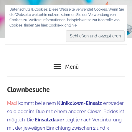
Zum
Datenschutz & Cookies: Diese Webseite verwendet Cookies. Wenn Sie
Inhalt
die Webseite weiterhin nutzen, stimmen Sie der Verwendung von
springen
Cookies zu. Weitere Informationen, beispielsweise zur Kontrolle von
Cookies, finden Sie hier:
Cookie-Richtlinie
Begegnungen
Klinikclownin
von
Menü
Mensch
Maxi
zu
Mensch
Clownbesuche
Maxi
kommt bei einem
Klinikclown-Einsatz
entweder
solo oder im Duo mit einem anderen Clown. Beides ist
möglich. Die
Einsatzdauer
liegt je nach Vereinbarung
mit der jeweiligen Einrichtung zwischen 2 und 3