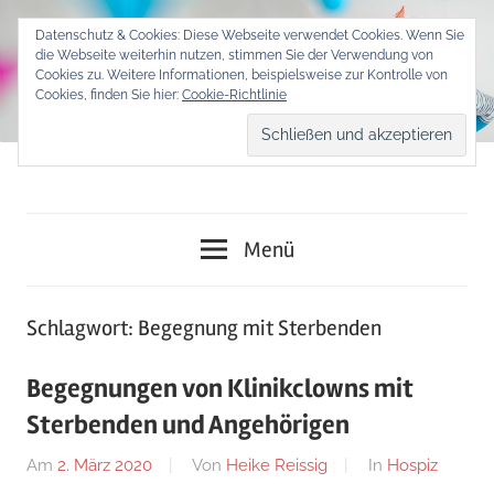
Zum
Datenschutz & Cookies: Diese Webseite verwendet Cookies. Wenn Sie
Inhalt
die Webseite weiterhin nutzen, stimmen Sie der Verwendung von
springen
Cookies zu. Weitere Informationen, beispielsweise zur Kontrolle von
Cookies, finden Sie hier:
Cookie-Richtlinie
Begegnungen
Klinikclownin
von
Menü
Mensch
Maxi
zu
Mensch
Schlagwort:
Begegnung mit Sterbenden
Begegnungen von Klinikclowns mit
Sterbenden und Angehörigen
Am
2. März 2020
Von
Heike Reissig
In
Hospiz