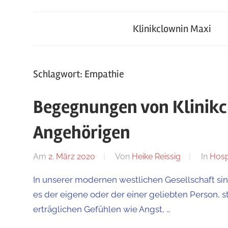
Klinikclownin
von
Mensch
Klinikclownin Maxi
Maxi
zu
Mensch
Schlagwort:
Empathie
Begegnungen von Klinikc
Angehörigen
Am
2. März 2020
Von
Heike Reissig
In
Hosp
In unserer modernen westlichen Gesellschaft si
es der eigene oder der einer geliebten Person, 
erträglichen Gefühlen wie Angst, …