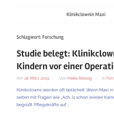
Klinikclownin
von
Mensch
Klinikclownin Maxi
Maxi
zu
Mensch
Schlagwort:
Forschung
Studie belegt: Klinikclow
Kindern vor einer Operat
Am
18. März 2019
Von
Heike Reissig
In
For
Klinikclowns werden oft belächelt. Wenn Maxi in
selten mit Fragen wie „Ach, is schon wieder Kar
begrüßt. Pflegekräfte auf …