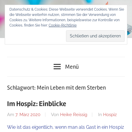
Zum
Datenschutz & Cookies: Diese Webseite verwendet Cookies. Wenn Sie
Inhalt
die Webseite weiterhin nutzen, stimmen Sie der Verwendung von
springen
Cookies zu. Weitere Informationen, beispielsweise zur Kontrolle von
Cookies, finden Sie hier:
Cookie-Richtlinie
Begegnungen
Klinikclownin
von
Menü
Mensch
Maxi
zu
Mensch
Schlagwort:
Mein Leben mit dem Sterben
Im Hospiz: Einblicke
Am
7. März 2020
Von
Heike Reissig
In
Hospiz
Wie ist das eigentlich, wenn man als Gast in ein Hospiz